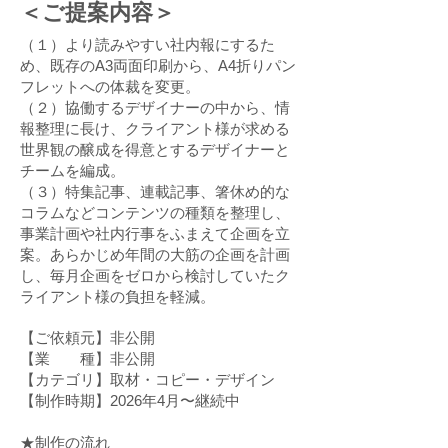
＜ご提案内容＞
（１）より読みやすい社内報にするた
め、既存のA3両面印刷から、A4折りパン
フレットへの体裁を変更。
（２）協働するデザイナーの中から、情
報整理に長け、クライアント様が求める
世界観の醸成を得意とするデザイナーと
チームを編成。
（３）特集記事、連載記事、箸休め的な
コラムなどコンテンツの種類を整理し、
事業計画や社内行事をふまえて企画を立
案。あらかじめ年間の大筋の企画を計画
し、毎月企画をゼロから検討していたク
ライアント様の負担を軽減。
【ご依頼元】非公開
【業 種】非公開
【カテゴリ】取材・コピー・デザイン
【制作時期】2026年4月〜継続中
★制作の流れ