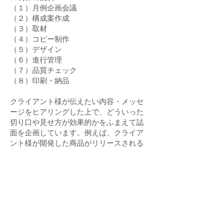
（１）月例企画会議
（２）構成案作成
（３）取材
（４）コピー制作
（５）デザイン
（６）進行管理
（７）品質チェック
（８）印刷・納品
クライアント様が伝えたい内容・メッセ
ージをヒアリングした上で、どういった
切り口や見せ方が効果的かをふまえて誌
面を企画しています。例えば、クライア
ント様が開発した商品がリリースされる
際、開発に携わった複数人にインタビュ
ーを実施してほしいというご要望に対し
て、一問一答形式ではなく、座談会形式
でのインタビューを提案いたしました。
部門を越えての開発だったため、座談会
として気軽に発言いただける環境を整え
ることで、開発中の裏話を引き出せたほ